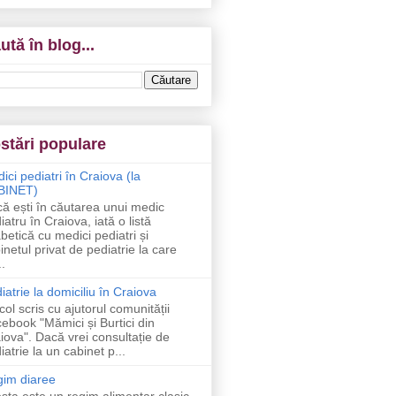
ută în blog...
stări populare
ici pediatri în Craiova (la
BINET)
ă ești în căutarea unui medic
iatru în Craiova, iată o listă
abetică cu medici pediatri și
inetul privat de pediatrie la care
..
iatrie la domiciliu în Craiova
icol scris cu ajutorul comunității
ebook "Mămici și Burtici din
iova". Dacă vrei consultație de
iatrie la un cabinet p...
im diaree
sta este un regim alimentar clasic,