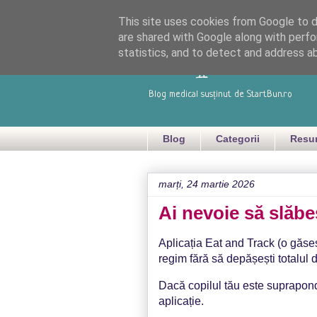
This site uses cookies from Google to de
are shared with Google along with perfo
Dispensaru
statistics, and to detect and address a
Blog medical susținut de StartBun.ro
Blog
Categorii
Resu
marți, 24 martie 2026
Ai nevoie să slăbe
Aplicația Eat and Track (o găse
regim fără să depășești totalul d
Dacă copilul tău este suprapond
aplicație.