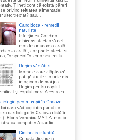
entativ. Ț ineți cont că există păreri
se privind reluarea alimentației
șnuite: treptat? sau...
Candidoza - remedii
naturiste
Infecția cu Candida
albicans afectează cel
mai des mucoasa orală
ndidoza orală), dar poate afecta și
lea, în special în zona scuteculu...
Regim vărsături
Mamele care alăptează
pot găsi utile sfaturile din
imaginea de mai jos.
Regim pentru copilul
ersificat și copilul mare Acesta es...
diologie pentru copii în Craiova
ici care văd copii din punct de
ere cardiologic în Craiova (listă în
ru). Elena Veronica MARIA, medic
iatru cu competență cardio...
Dischezia infantilă
Ce este dischezia