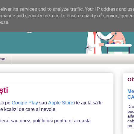
liver its services and to analyze traffic. Your IP address and us
rmance and security metrics to ensure quality of service, gene
l copiilor
buse.
rse
Ob
ști
Med
CA
ști pe
Google Play
sau
Apple Store
) te ajută să ții
Dac
e kcal/zi de care ai nevoie.
ped
alf
eral sau obez, poți folosi pentru el această
cab
po.