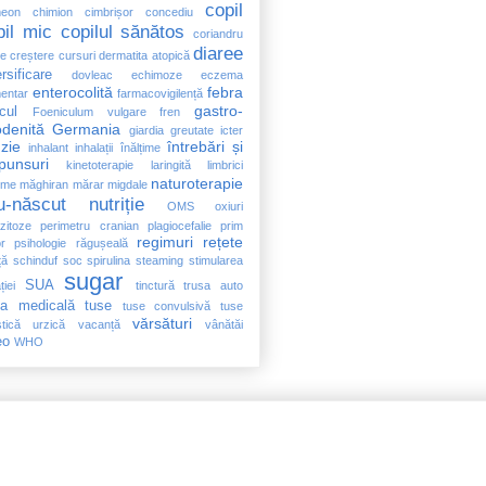
copil
meon
chimion
cimbrișor
concediu
pil mic
copilul sănătos
coriandru
diaree
e creștere
cursuri
dermatita atopică
rsificare
dovleac
echimoze
eczema
enterocolită
febra
entar
farmacovigilență
gastro-
cul
Foeniculum vulgare
fren
denită
Germania
giardia
greutate
icter
uzie
întrebări și
inhalant
inhalații
înălțime
punsuri
kinetoterapie
laringită
limbrici
naturoterapie
ime
măghiran
mărar
migdale
u-născut
nutriție
OMS
oxiuri
zitoze
perimetru cranian
plagiocefalie
prim
regimuri
rețete
or
psihologie
răgușeală
ță
schinduf
soc
spirulina
steaming
stimularea
sugar
SUA
ției
tinctură
trusa auto
sa medicală
tuse
tuse convulsivă
tuse
vărsături
tică
urzică
vacanță
vânătăi
eo
WHO