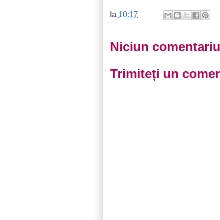
la
10:17
Niciun comentariu
Trimiteți un comen