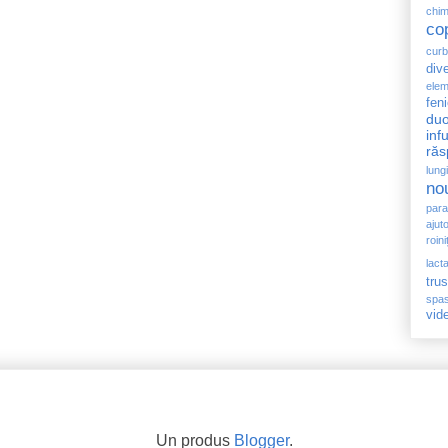
chi
co
curb
dive
elem
feni
duo
inf
răs
lung
no
para
ajut
roini
lacta
tru
spas
vid
Un produs
Blogger
.