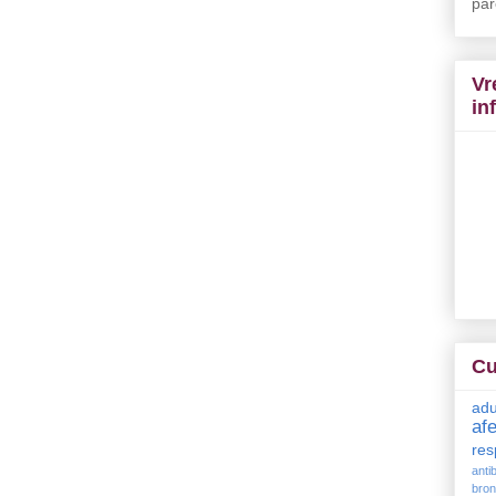
par
Vr
in
Cu
adu
af
res
antib
bron