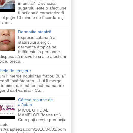
infantilă? Dischezia
sugarului este o afecțiune
funcțională caracterizată
cel puțin 10 minute de încordare și
ns în...
Dermatita atopică
Expresie cutanată a
statusului alergic,
dermatita atopică se
întâlnește la persoane
dispuse să dezvolte și alte afecțiuni
pice, precu...
bele de creștere
um îi merge noului tău frățior, Bulă?
reabă învățătoarea. - Lui îi merge
rte bine, dar mă tem că mama are
gând să-l vândă. - Cu...
Câteva resurse de
alăptare
MICUL GHID AL
MAMELOR (foarte util)
Cum poți crește producția
lapte
ps://alapteaza.com/2018/04/02/pom