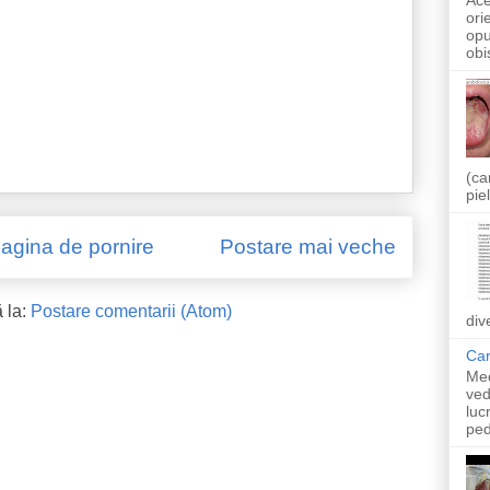
ori
opu
obi
(ca
pie
agina de pornire
Postare mai veche
 la:
Postare comentarii (Atom)
div
Car
Med
ved
luc
ped