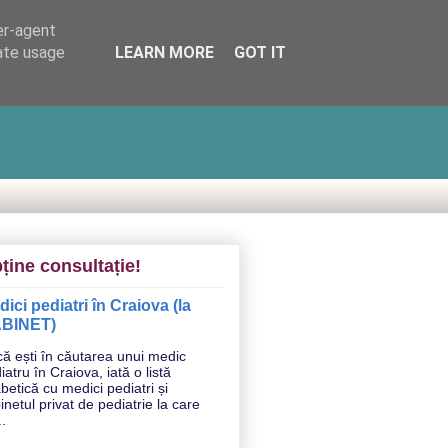
er-agent
rate usage
LEARN MORE
GOT IT
ține consultație!
ici pediatri în Craiova (la
BINET)
ă ești în căutarea unui medic
iatru în Craiova, iată o listă
abetică cu medici pediatri și
inetul privat de pediatrie la care
..