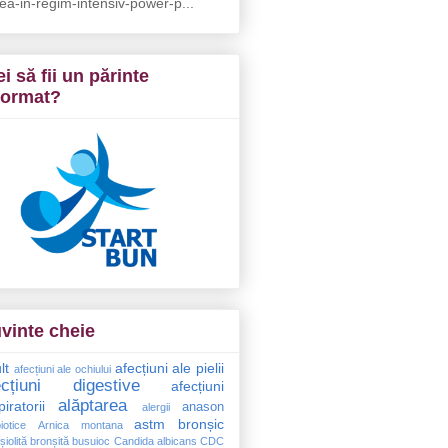
ea-in-regim-intensiv-power-p...
ei să fii un părinte
format?
vinte cheie
lt
afecțiuni ale pielii
afecțiuni ale ochiului
ecțiuni digestive
afecțiuni
alăptarea
piratorii
anason
alergii
astm bronșic
iotice
Arnica montana
șiolită
bronșită
busuioc
Candida albicans
CDC