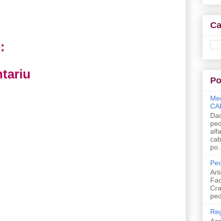
Ca
:
tariu
Po
Med
CA
Dac
ped
alf
cab
po.
Ped
Art
Fac
Cra
ped
Reg
Ace