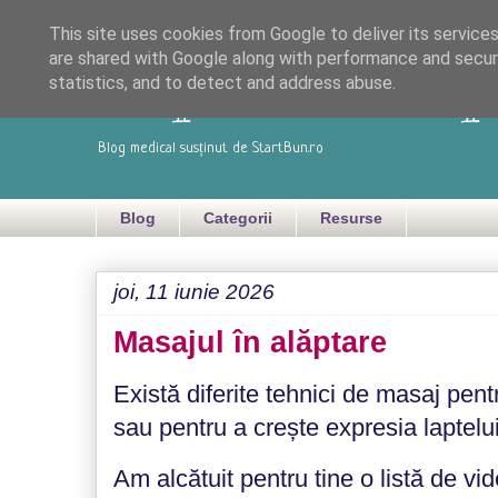
This site uses cookies from Google to deliver its services
are shared with Google along with performance and securi
Dispensarul cop
statistics, and to detect and address abuse.
Blog medical susținut de StartBun.ro
Blog
Categorii
Resurse
joi, 11 iunie 2026
Masajul în alăptare
Există diferite tehnici de masaj pen
sau pentru a crește expresia laptelui
Am alcătuit pentru tine o listă de vid